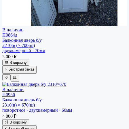
В наличии
П0864д
Балконная дверь
б/у
2210(в) × 700(ш)
двухкамерный · 70мм
5 000 ₽
🛒 В корзину
⚡ Быстрый заказ
🤍
📊
В наличии
П0956
Балконная дверь
б/у
2310(в) × 670(ш)
поворотное · двухкамерный · 60мм
4 000 ₽
🛒 В корзину
⚡ Быстрый заказ