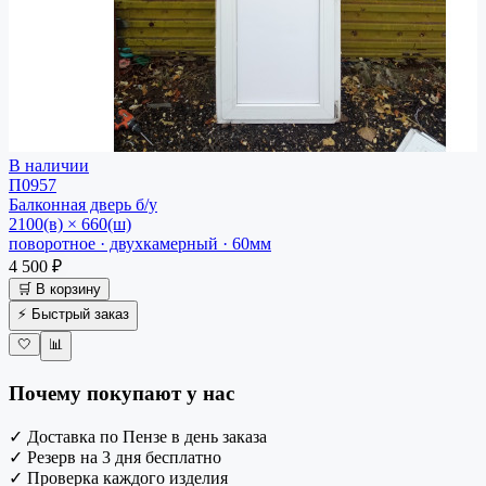
В наличии
П0957
Балконная дверь
б/у
2100(в) × 660(ш)
поворотное · двухкамерный · 60мм
4 500 ₽
🛒 В корзину
⚡ Быстрый заказ
🤍
📊
Почему покупают у нас
✓
Доставка по Пензе в день заказа
✓
Резерв на 3 дня бесплатно
✓
Проверка каждого изделия