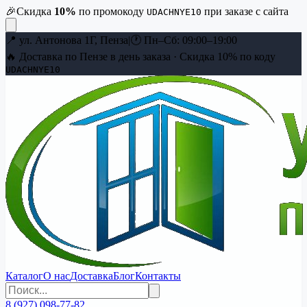
🎉
Скидка
10
%
по промокоду
при заказе с сайта
UDACHNYE10
📍
ул. Антонова 1Г, Пенза
|
🕐
Пн–Сб: 09:00–19:00
🔥 Доставка по Пензе в день заказа · Скидка
10
% по коду
UDACHNYE10
Каталог
О нас
Доставка
Блог
Контакты
8 (927) 098-77-82