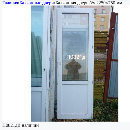
Главная
›
Балконные двери
›
Балконная дверь
б/у
2250×750 мм
П0821д
В наличии