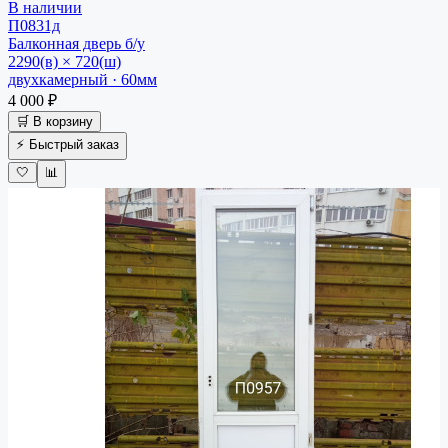
В наличии
П0831д
Балконная дверь
б/у
2290(в) × 720(ш)
двухкамерный · 60мм
4 000 ₽
🛒 В корзину
⚡ Быстрый заказ
🤍
📊