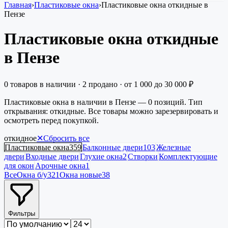
Главная
›
Пластиковые окна
›
Пластиковые окна откидные в
Пензе
Пластиковые окна откидные
в Пензе
0
товаров в наличии
·
2
продано
· от
1 000
до
30 000
₽
Пластиковые окна в наличии в Пензе — 0 позиций. Тип
открывания: откидные. Все товары можно зарезервировать и
осмотреть перед покупкой.
откидное
✕
Сбросить все
Пластиковые окна
359
Балконные двери
103
Железные
двери
Входные двери
Глухие окна
2
Створки
Комплектующие
для окон
Арочные окна
1
Все
Окна б/у
321
Окна новые
38
Фильтры