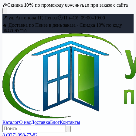
🎉
Скидка
10
%
по промокоду
при заказе с сайта
UDACHNYE10
📍
ул. Антонова 1Г, Пенза
|
🕐
Пн–Сб: 09:00–19:00
🔥 Доставка по Пензе в день заказа · Скидка
10
% по коду
UDACHNYE10
Каталог
О нас
Доставка
Блог
Контакты
8 (927) 098-77-82