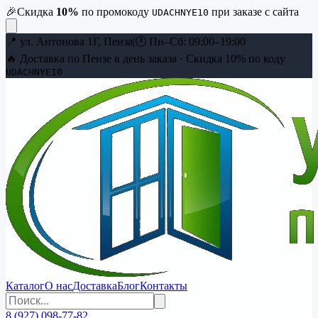
🎉
Скидка
10
%
по промокоду
при заказе с сайта
UDACHNYE10
📍
ул. Антонова 1Г, Пенза
|
🕐
Пн–Сб: 09:00–19:00
🔥 Доставка по Пензе в день заказа · Скидка
10
% по коду
UDACHNYE10
Каталог
О нас
Доставка
Блог
Контакты
8 (927) 098-77-82