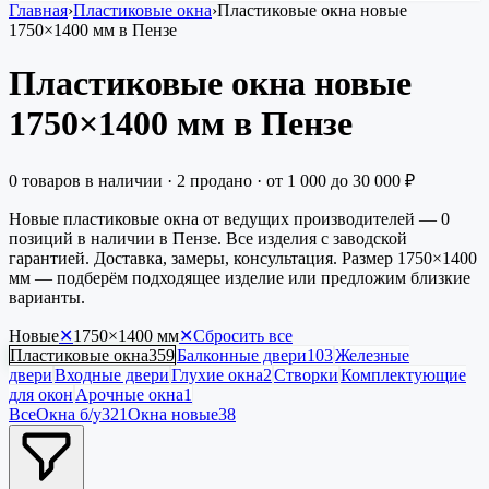
Главная
›
Пластиковые окна
›
Пластиковые окна новые
1750×1400 мм в Пензе
Пластиковые окна новые
1750×1400 мм в Пензе
0
товаров в наличии
·
2
продано
· от
1 000
до
30 000
₽
Новые пластиковые окна от ведущих производителей — 0
позиций в наличии в Пензе. Все изделия с заводской
гарантией. Доставка, замеры, консультация. Размер 1750×1400
мм — подберём подходящее изделие или предложим близкие
варианты.
Новые
✕
1750×1400
мм
✕
Сбросить все
Пластиковые окна
359
Балконные двери
103
Железные
двери
Входные двери
Глухие окна
2
Створки
Комплектующие
для окон
Арочные окна
1
Все
Окна б/у
321
Окна новые
38