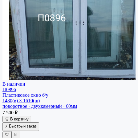
В наличии
П0896
Пластиковое окно
б/у
1480(в) × 1610(ш)
поворотное · двухкамерный · 60мм
7 500 ₽
🛒 В корзину
⚡ Быстрый заказ
🤍
📊