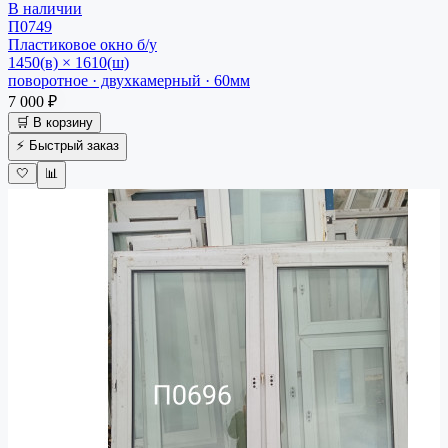
В наличии
П0749
Пластиковое окно
б/у
1450(в) × 1610(ш)
поворотное · двухкамерный · 60мм
7 000 ₽
🛒 В корзину
⚡ Быстрый заказ
🤍
📊