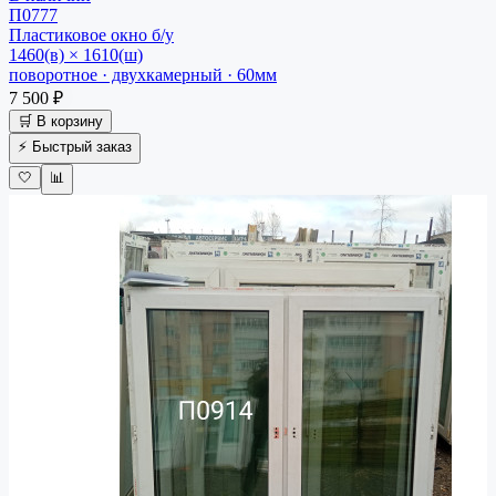
П0777
Пластиковое окно
б/у
1460(в) × 1610(ш)
поворотное · двухкамерный · 60мм
7 500 ₽
🛒 В корзину
⚡ Быстрый заказ
🤍
📊