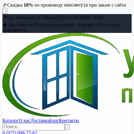
🎉
Скидка
10
%
по промокоду
при заказе с сайта
UDACHNYE10
📍
ул. Антонова 1Г, Пенза
|
🕐
Пн–Сб: 09:00–19:00
🔥 Доставка по Пензе в день заказа · Скидка
10
% по коду
UDACHNYE10
Каталог
О нас
Доставка
Блог
Контакты
8 (927) 098-77-82