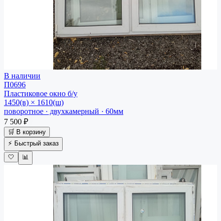
В наличии
П0696
Пластиковое окно
б/у
1450(в) × 1610(ш)
поворотное · двухкамерный · 60мм
7 500 ₽
🛒 В корзину
⚡ Быстрый заказ
🤍
📊