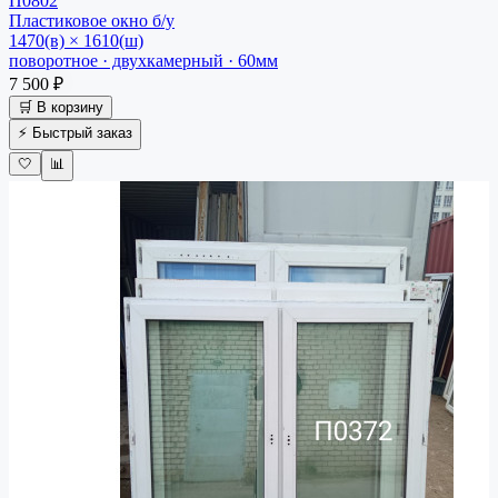
П0802
Пластиковое окно
б/у
1470(в) × 1610(ш)
поворотное · двухкамерный · 60мм
7 500 ₽
🛒 В корзину
⚡ Быстрый заказ
🤍
📊