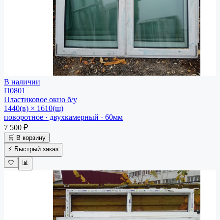
В наличии
П0801
Пластиковое окно
б/у
1440(в) × 1610(ш)
поворотное · двухкамерный · 60мм
7 500 ₽
🛒 В корзину
⚡ Быстрый заказ
🤍
📊