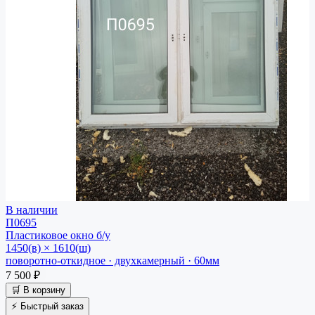
В наличии
П0695
Пластиковое окно
б/у
1450(в) × 1610(ш)
поворотно-откидное · двухкамерный · 60мм
7 500 ₽
🛒 В корзину
⚡ Быстрый заказ