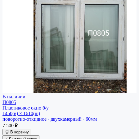
В наличии
П0805
Пластиковое окно
б/у
1450(в) × 1610(ш)
поворотно-откидное · двухкамерный · 60мм
7 500 ₽
🛒 В корзину