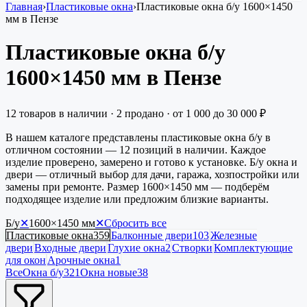
Главная
›
Пластиковые окна
›
Пластиковые окна б/у 1600×1450
мм в Пензе
Пластиковые окна б/у
1600×1450 мм в Пензе
12
товаров в наличии
·
2
продано
· от
1 000
до
30 000
₽
В нашем каталоге представлены пластиковые окна б/у в
отличном состоянии — 12 позиций в наличии. Каждое
изделие проверено, замерено и готово к установке. Б/у окна и
двери — отличный выбор для дачи, гаража, хозпостройки или
замены при ремонте. Размер 1600×1450 мм — подберём
подходящее изделие или предложим близкие варианты.
Б/у
✕
1600×1450
мм
✕
Сбросить все
Пластиковые окна
359
Балконные двери
103
Железные
двери
Входные двери
Глухие окна
2
Створки
Комплектующие
для окон
Арочные окна
1
Все
Окна б/у
321
Окна новые
38