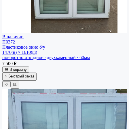
В наличии
П0372
Пластиковое окно
б/у
1470(в) × 1610(ш)
поворотно-откидное · двухкамерный · 60мм
7 500 ₽
🛒 В корзину
⚡ Быстрый заказ
🤍
📊