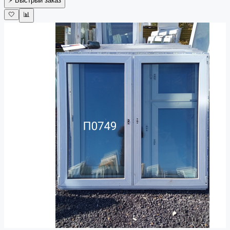
⚡ Быстрый заказ
🤍
📊