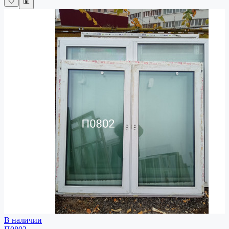
🤍
📊
В наличии