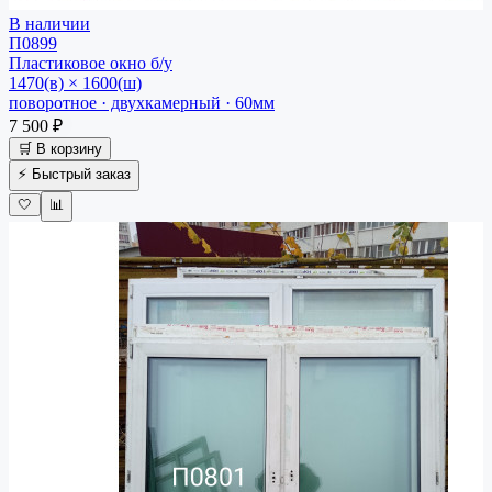
В наличии
П0899
Пластиковое окно
б/у
1470(в) × 1600(ш)
поворотное · двухкамерный · 60мм
7 500 ₽
🛒 В корзину
⚡ Быстрый заказ
🤍
📊