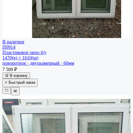
В наличии
П0914
Пластиковое окно
б/у
1470(в) × 1610(ш)
поворотное · двухкамерный · 60мм
7 500 ₽
🛒 В корзину
⚡ Быстрый заказ
🤍
📊