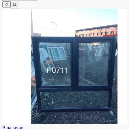
🤍
📊
В наличии