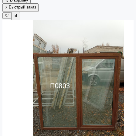
🛒 В корзину
⚡ Быстрый заказ
🤍
📊