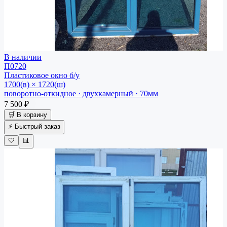
В наличии
П0720
Пластиковое окно
б/у
1700(в) × 1720(ш)
поворотно-откидное · двухкамерный · 70мм
7 500 ₽
🛒 В корзину
⚡ Быстрый заказ
🤍
📊