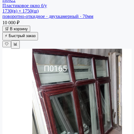
П0922
Пластиковое окно
б/у
1730(в) × 1750(ш)
поворотно-откидное · двухкамерный · 70мм
10 000 ₽
🛒 В корзину
⚡ Быстрый заказ
🤍
📊