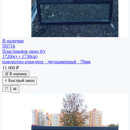
В наличии
П0716
Пластиковое окно
б/у
1720(в) × 1730(ш)
поворотно-откидное · двухкамерный · 70мм
11 000 ₽
🛒 В корзину
⚡ Быстрый заказ
🤍
📊