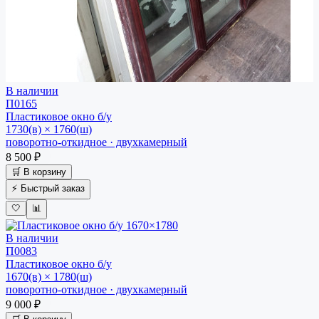
В наличии
П0165
Пластиковое окно
б/у
1730(в) × 1760(ш)
поворотно-откидное · двухкамерный
8 500 ₽
🛒 В корзину
⚡ Быстрый заказ
🤍
📊
В наличии
П0083
Пластиковое окно
б/у
1670(в) × 1780(ш)
поворотно-откидное · двухкамерный
9 000 ₽