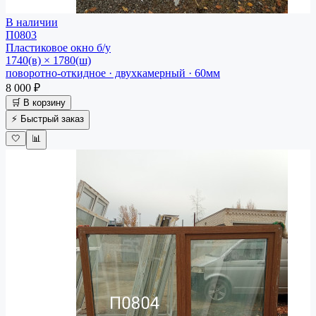
В наличии
П0803
Пластиковое окно
б/у
1740(в) × 1780(ш)
поворотно-откидное · двухкамерный · 60мм
8 000 ₽
🛒 В корзину
⚡ Быстрый заказ
🤍
📊