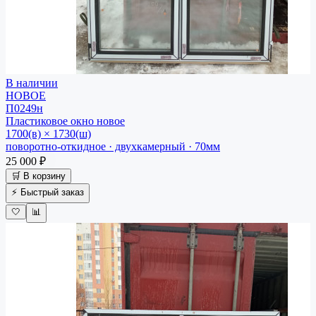
В наличии
НОВОЕ
П0249н
Пластиковое окно
новое
1700(в) × 1730(ш)
поворотно-откидное · двухкамерный · 70мм
25 000 ₽
🛒 В корзину
⚡ Быстрый заказ
🤍
📊