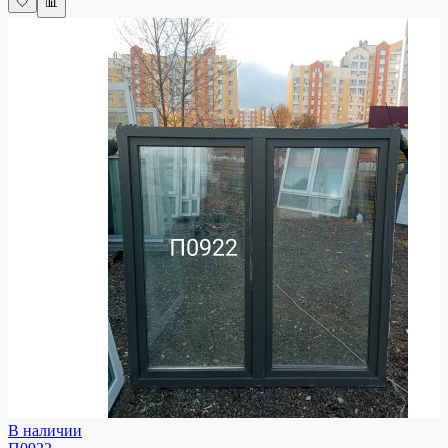
🤍
📊
В наличии