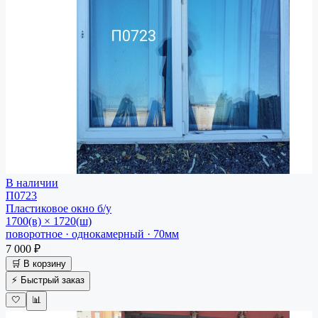
В наличии
П0723
Пластиковое окно
б/у
1700(в) × 1720(ш)
поворотное · однокамерный · 70мм
7 000 ₽
🛒 В корзину
⚡ Быстрый заказ
🤍
📊