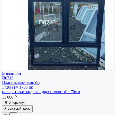
В наличии
П0713
Пластиковое окно
б/у
1720(в) × 1730(ш)
поворотно-откидное · двухкамерный · 70мм
11 000 ₽
🛒 В корзину
⚡ Быстрый заказ