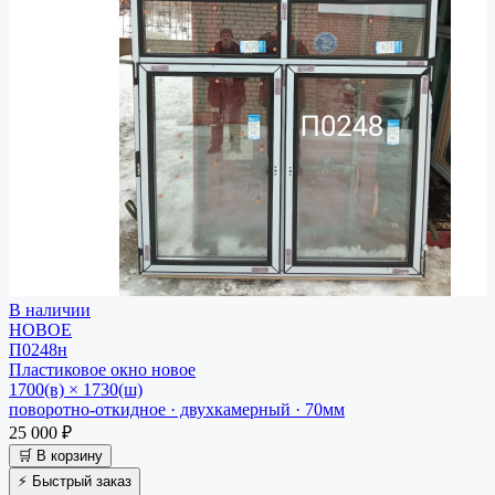
В наличии
НОВОЕ
П0248н
Пластиковое окно
новое
1700(в) × 1730(ш)
поворотно-откидное · двухкамерный · 70мм
25 000 ₽
🛒 В корзину
⚡ Быстрый заказ