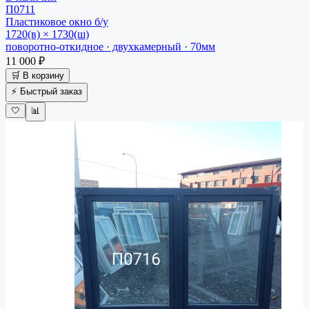
П0711
Пластиковое окно
б/у
1720(в) × 1730(ш)
поворотно-откидное · двухкамерный · 70мм
11 000 ₽
🛒 В корзину
⚡ Быстрый заказ
🤍
📊