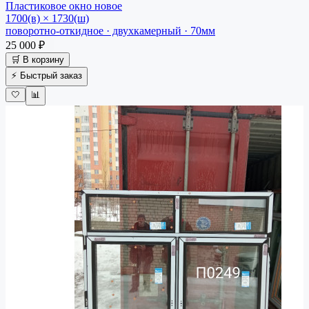
Пластиковое окно
новое
1700(в) × 1730(ш)
поворотно-откидное · двухкамерный · 70мм
25 000 ₽
🛒 В корзину
⚡ Быстрый заказ
🤍
📊