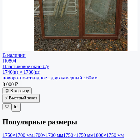
В наличии
П0804
Пластиковое окно
б/у
1740(в) × 1780(ш)
поворотно-откидное · двухкамерный · 60мм
8 000 ₽
🛒 В корзину
⚡ Быстрый заказ
🤍
📊
Популярные размеры
1750×1700
мм
1700×1700
мм
1750×1750
мм
1800×1750
мм