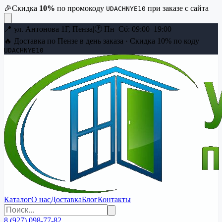
🎉
Скидка
10
%
по промокоду
при заказе с сайта
UDACHNYE10
📍
ул. Антонова 1Г, Пенза
|
🕐
Пн–Сб: 09:00–19:00
🔥 Доставка по Пензе в день заказа · Скидка
10
% по коду
UDACHNYE10
Каталог
О нас
Доставка
Блог
Контакты
8 (927) 098-77-82