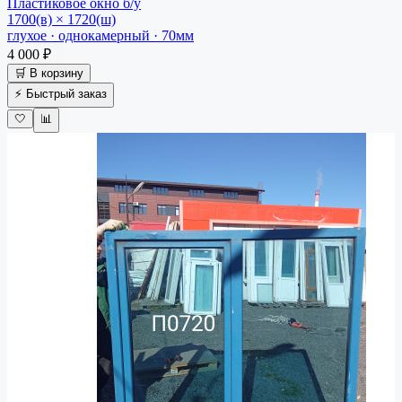
Пластиковое окно
б/у
1700(в) × 1720(ш)
глухое · однокамерный · 70мм
4 000 ₽
🛒 В корзину
⚡ Быстрый заказ
🤍
📊