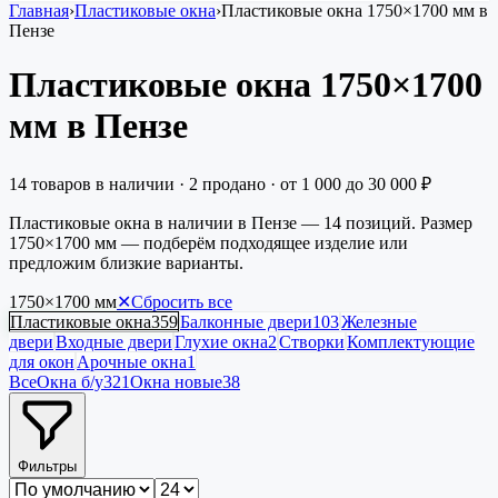
Главная
›
Пластиковые окна
›
Пластиковые окна 1750×1700 мм в
Пензе
Пластиковые окна 1750×1700
мм в Пензе
14
товаров в наличии
·
2
продано
· от
1 000
до
30 000
₽
Пластиковые окна в наличии в Пензе — 14 позиций. Размер
1750×1700 мм — подберём подходящее изделие или
предложим близкие варианты.
1750×1700
мм
✕
Сбросить все
Пластиковые окна
359
Балконные двери
103
Железные
двери
Входные двери
Глухие окна
2
Створки
Комплектующие
для окон
Арочные окна
1
Все
Окна б/у
321
Окна новые
38
Фильтры