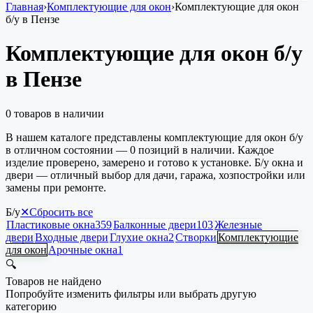
Главная
›
Комплектующие для окон
›
Комплектующие для окон
б/у в Пензе
Комплектующие для окон б/у
в Пензе
0
товаров в наличии
В нашем каталоге представлены комплектующие для окон б/у
в отличном состоянии — 0 позиций в наличии. Каждое
изделие проверено, замерено и готово к установке. Б/у окна и
двери — отличный выбор для дачи, гаража, хозпостройки или
замены при ремонте.
Б/у
✕
Сбросить все
Пластиковые окна
359
Балконные двери
103
Железные
двери
Входные двери
Глухие окна
2
Створки
Комплектующие
для окон
Арочные окна
1
🔍
Товаров не найдено
Попробуйте изменить фильтры или выбрать другую
категорию