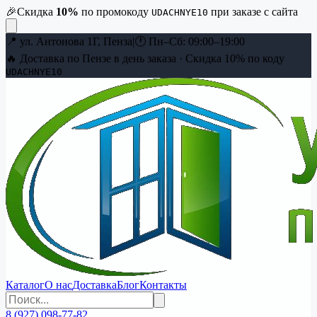
🎉
Скидка
10
%
по промокоду
при заказе с сайта
UDACHNYE10
📍
ул. Антонова 1Г, Пенза
|
🕐
Пн–Сб: 09:00–19:00
🔥 Доставка по Пензе в день заказа · Скидка
10
% по коду
UDACHNYE10
Каталог
О нас
Доставка
Блог
Контакты
8 (927) 098-77-82