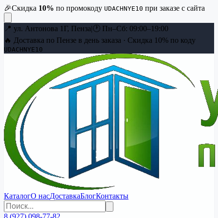
🎉
Скидка
10
%
по промокоду
при заказе с сайта
UDACHNYE10
📍
ул. Антонова 1Г, Пенза
|
🕐
Пн–Сб: 09:00–19:00
🔥 Доставка по Пензе в день заказа · Скидка
10
% по коду
UDACHNYE10
Каталог
О нас
Доставка
Блог
Контакты
8 (927) 098-77-82