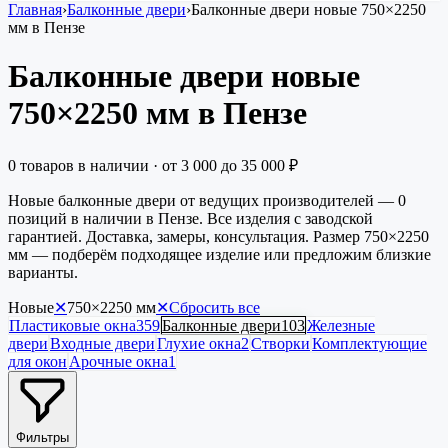
Главная
›
Балконные двери
›
Балконные двери новые 750×2250
мм в Пензе
Балконные двери новые
750×2250 мм в Пензе
0
товаров в наличии
· от
3 000
до
35 000
₽
Новые балконные двери от ведущих производителей — 0
позиций в наличии в Пензе. Все изделия с заводской
гарантией. Доставка, замеры, консультация. Размер 750×2250
мм — подберём подходящее изделие или предложим близкие
варианты.
Новые
✕
750×2250
мм
✕
Сбросить все
Пластиковые окна
359
Балконные двери
103
Железные
двери
Входные двери
Глухие окна
2
Створки
Комплектующие
для окон
Арочные окна
1
Фильтры