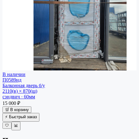
В наличии
П0589нд
Балконная дверь
б/у
2110(в) × 870(ш)
сэндвич · 60мм
15 000 ₽
🛒 В корзину
⚡ Быстрый заказ
🤍
📊