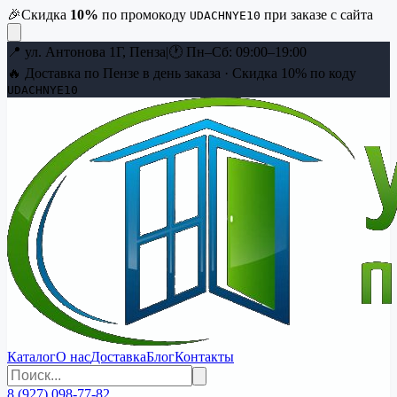
🎉
Скидка
10
%
по промокоду
при заказе с сайта
UDACHNYE10
📍
ул. Антонова 1Г, Пенза
|
🕐
Пн–Сб: 09:00–19:00
🔥 Доставка по Пензе в день заказа · Скидка
10
% по коду
UDACHNYE10
Каталог
О нас
Доставка
Блог
Контакты
8 (927) 098-77-82