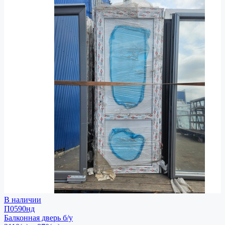
В наличии
П0590нд
Балконная дверь
б/у