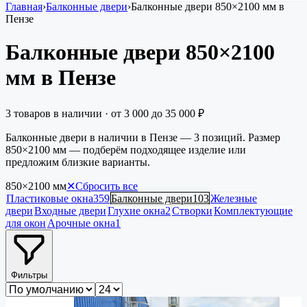
Главная
›
Балконные двери
›
Балконные двери 850×2100 мм в
Пензе
Балконные двери 850×2100
мм в Пензе
3
товаров в наличии
· от
3 000
до
35 000
₽
Балконные двери в наличии в Пензе — 3 позиций. Размер
850×2100 мм — подберём подходящее изделие или
предложим близкие варианты.
850×2100
мм
✕
Сбросить все
Пластиковые окна
359
Балконные двери
103
Железные
двери
Входные двери
Глухие окна
2
Створки
Комплектующие
для окон
Арочные окна
1
Фильтры