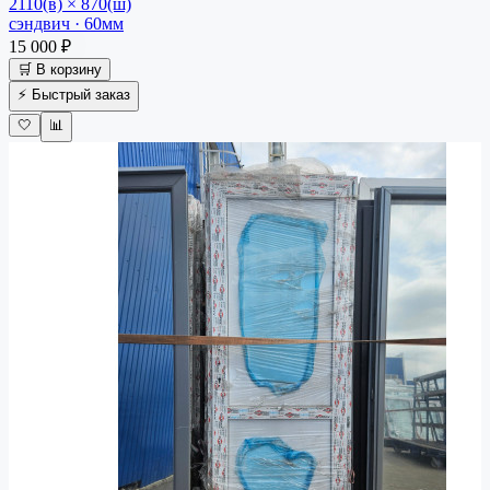
2110(в) × 870(ш)
сэндвич · 60мм
15 000 ₽
🛒 В корзину
⚡ Быстрый заказ
🤍
📊