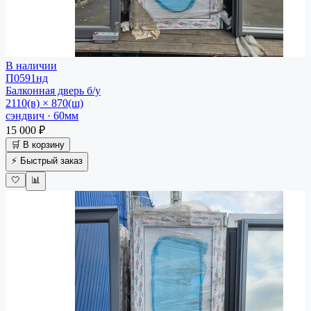
В наличии
П0591нд
Балконная дверь
б/у
2110(в) × 870(ш)
сэндвич · 60мм
15 000 ₽
🛒 В корзину
⚡ Быстрый заказ
🤍
📊