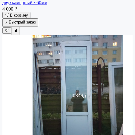
двухкамерный · 60мм
4 000 ₽
🛒 В корзину
⚡ Быстрый заказ
🤍
📊