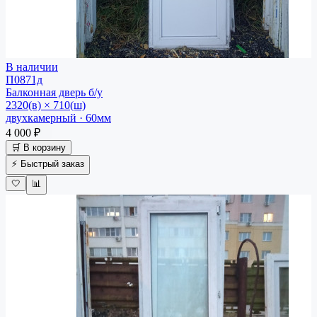
В наличии
П0871д
Балконная дверь
б/у
2320(в) × 710(ш)
двухкамерный · 60мм
4 000 ₽
🛒 В корзину
⚡ Быстрый заказ
🤍
📊