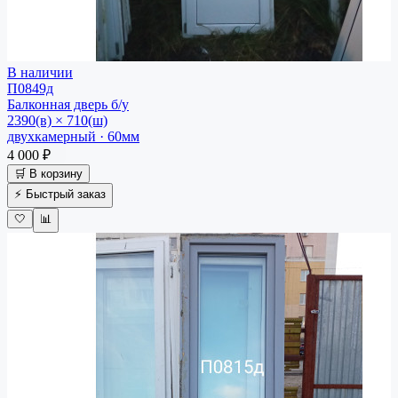
В наличии
П0849д
Балконная дверь
б/у
2390(в) × 710(ш)
двухкамерный · 60мм
4 000 ₽
🛒 В корзину
⚡ Быстрый заказ
🤍
📊