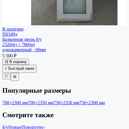
В наличии
П0349д
Балконная дверь
б/у
2320(в) × 780(ш)
однокамерный · 60мм
5 500 ₽
🛒 В корзину
⚡ Быстрый заказ
🤍
📊
Популярные размеры
700×2300
мм
700×2350
мм
750×2350
мм
750×2300
мм
Смотрите также
Б/у
Новые
Поворотно-