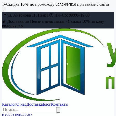
🎉
Скидка
10
%
по промокоду
при заказе с сайта
UDACHNYE10
📍
ул. Антонова 1Г, Пенза
|
🕐
Пн–Сб: 09:00–19:00
🔥 Доставка по Пензе в день заказа · Скидка
10
% по коду
UDACHNYE10
Каталог
О нас
Доставка
Блог
Контакты
8 (927) 098-77-82