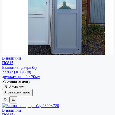
В наличии
П0815
Балконная дверь
б/у
2320(в) × 720(ш)
двухкамерный · 70мм
Уточняйте цену
🛒 В корзину
⚡ Быстрый заказ
🤍
📊
В наличии
П0815д