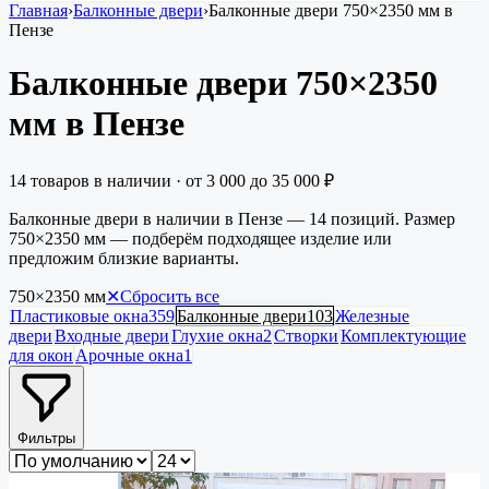
Главная
›
Балконные двери
›
Балконные двери 750×2350 мм в
Пензе
Балконные двери 750×2350
мм в Пензе
14
товаров в наличии
· от
3 000
до
35 000
₽
Балконные двери в наличии в Пензе — 14 позиций. Размер
750×2350 мм — подберём подходящее изделие или
предложим близкие варианты.
750×2350
мм
✕
Сбросить все
Пластиковые окна
359
Балконные двери
103
Железные
двери
Входные двери
Глухие окна
2
Створки
Комплектующие
для окон
Арочные окна
1
Фильтры