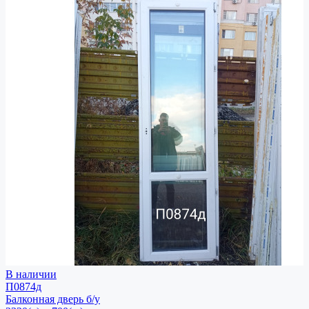
В наличии
П0874д
Балконная дверь
б/у