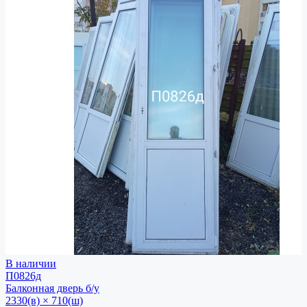
В наличии
П0826д
Балконная дверь
б/у
2330(в) × 710(ш)