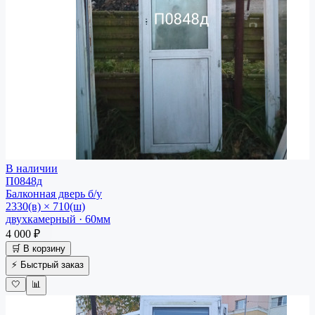
В наличии
П0848д
Балконная дверь
б/у
2330(в) × 710(ш)
двухкамерный · 60мм
4 000 ₽
🛒 В корзину
⚡ Быстрый заказ
🤍
📊