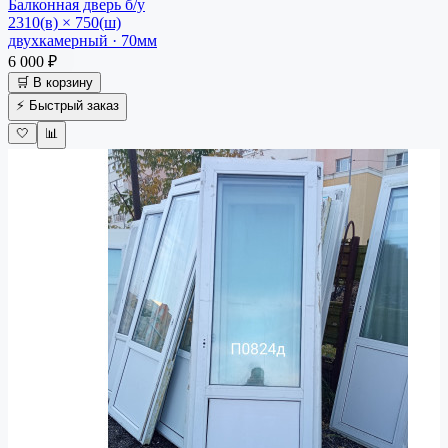
Балконная дверь
б/у
2310(в) × 750(ш)
двухкамерный · 70мм
6 000 ₽
🛒 В корзину
⚡ Быстрый заказ
🤍
📊