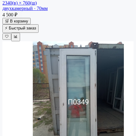
2340(в) × 760(ш)
двухкамерный · 70мм
4 500 ₽
🛒 В корзину
⚡ Быстрый заказ
🤍
📊