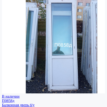
В наличии
П0858д
Балконная дверь
б/у