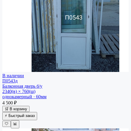
В наличии
П0543д
Балконная дверь
б/у
2340(в) × 760(ш)
однокамерный · 60мм
4 500 ₽
🛒 В корзину
⚡ Быстрый заказ
🤍
📊