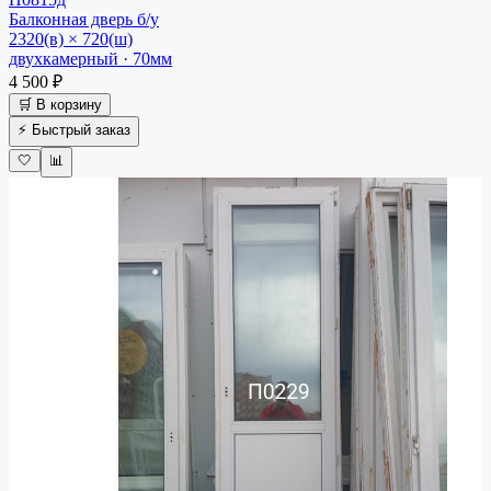
Балконная дверь
б/у
2320(в) × 720(ш)
двухкамерный · 70мм
4 500 ₽
🛒 В корзину
⚡ Быстрый заказ
🤍
📊