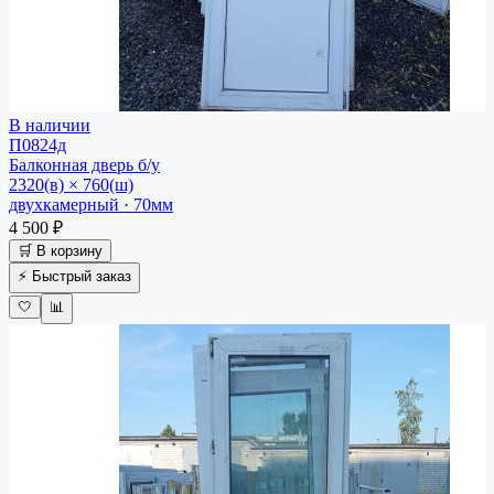
В наличии
П0824д
Балконная дверь
б/у
2320(в) × 760(ш)
двухкамерный · 70мм
4 500 ₽
🛒 В корзину
⚡ Быстрый заказ
🤍
📊