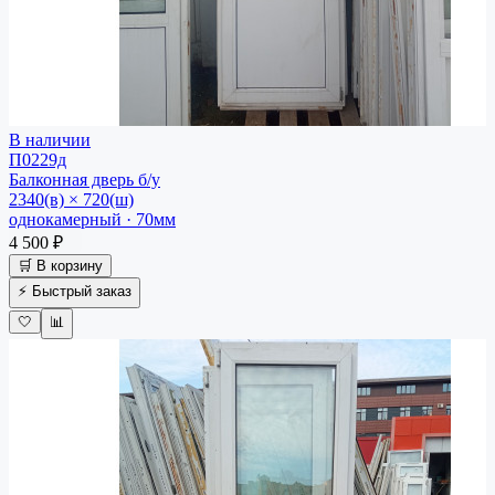
В наличии
П0229д
Балконная дверь
б/у
2340(в) × 720(ш)
однокамерный · 70мм
4 500 ₽
🛒 В корзину
⚡ Быстрый заказ
🤍
📊