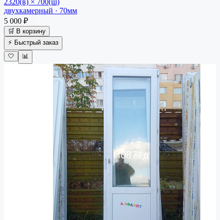
2320(в) × 700(ш)
двухкамерный · 70мм
5 000 ₽
🛒 В корзину
⚡ Быстрый заказ
🤍
📊