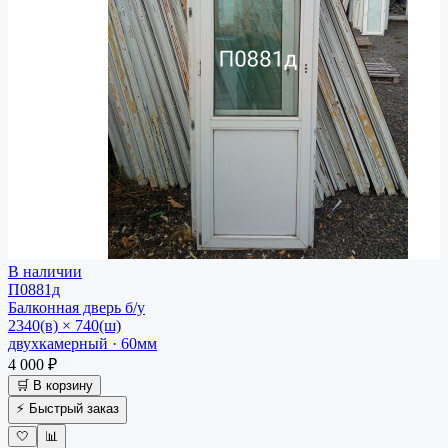
В наличии
П0881д
Балконная дверь
б/у
2340(в) × 740(ш)
двухкамерный · 60мм
4 000 ₽
🛒 В корзину
⚡ Быстрый заказ
🤍
📊