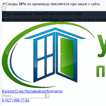
🎉
Скидка
10
%
по промокоду
при заказе с сайта
UDACHNYE10
📍
ул. Антонова 1Г, Пенза
|
🕐
Пн–Сб: 09:00–19:00
🔥 Доставка по Пензе в день заказа · Скидка
10
% по коду
UDACH
Каталог
О нас
Доставка
Блог
Контакты
8 (927) 098-77-82