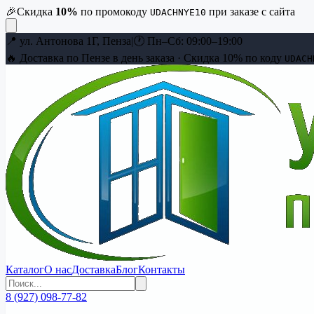
🎉
Скидка
10
%
по промокоду
при заказе с сайта
UDACHNYE10
📍
ул. Антонова 1Г, Пенза
|
🕐
Пн–Сб: 09:00–19:00
🔥 Доставка по Пензе в день заказа · Скидка
10
% по коду
UDACH
Каталог
О нас
Доставка
Блог
Контакты
8 (927) 098-77-82