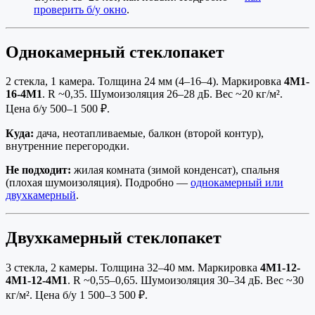
проверить б/у окно
.
Однокамерный стеклопакет
2 стекла, 1 камера. Толщина 24 мм (4–16–4). Маркировка
4М1-
16-4М1
. R ~0,35. Шумоизоляция 26–28 дБ. Вес ~20 кг/м².
Цена б/у 500–1 500 ₽.
Куда:
дача, неотапливаемые, балкон (второй контур),
внутренние перегородки.
Не подходит:
жилая комната (зимой конденсат), спальня
(плохая шумоизоляция). Подробно —
однокамерный или
двухкамерный
.
Двухкамерный стеклопакет
3 стекла, 2 камеры. Толщина 32–40 мм. Маркировка
4М1-12-
4М1-12-4М1
. R ~0,55–0,65. Шумоизоляция 30–34 дБ. Вес ~30
кг/м². Цена б/у 1 500–3 500 ₽.