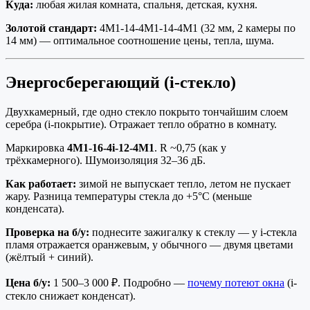
Куда:
любая жилая комната, спальня, детская, кухня.
Золотой стандарт:
4М1-14-4М1-14-4М1 (32 мм, 2 камеры по
14 мм) — оптимальное соотношение цены, тепла, шума.
Энергосберегающий (i-стекло)
Двухкамерный, где одно стекло покрыто тончайшим слоем
серебра (i-покрытие). Отражает тепло обратно в комнату.
Маркировка
4М1-16-4i-12-4М1
. R ~0,75 (как у
трёхкамерного). Шумоизоляция 32–36 дБ.
Как работает:
зимой не выпускает тепло, летом не пускает
жару. Разница температуры стекла до +5°C (меньше
конденсата).
Проверка на б/у:
поднесите зажигалку к стеклу — у i-стекла
пламя отражается оранжевым, у обычного — двумя цветами
(жёлтый + синий).
Цена б/у:
1 500–3 000 ₽. Подробно —
почему потеют окна
(i-
стекло снижает конденсат).