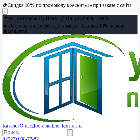
🎉
Скидка
10
%
по промокоду
при заказе с сайта
UDACHNYE10
📍
ул. Антонова 1Г, Пенза
|
🕐
Пн–Сб: 09:00–19:00
🔥 Доставка по Пензе в день заказа · Скидка
10
% по коду
UDACHNYE10
Каталог
О нас
Доставка
Блог
Контакты
8 (927) 098-77-82