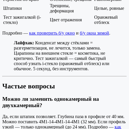
Трещины,
Штапики
Целые, ровные
деформация
Тест зажигалкой (i-
Оранжевый
Цвет отражения
стекло)
отблеск
Подробно —
как проверить б/у окно
и
б/у окна зимой
.
Лайфхак:
Конденсат между стёклами =
разгерметизация, не лечится, только замена.
Царапины на внешнем стекле = косметика, не
критично. Тест зажигалкой — самый быстрый
способ узнать i-стекло (оранжевый отблеск) или
обычное. 5 секунд, без инструментов.
Частые вопросы
Можно ли заменить однокамерный на
двухкамерный?
Да, если штапик позволяет. Глубина паза в профиле от 40 мм.
Можно поставить 4М1-14-4М1-14-4М1 (32 мм). Если профиль
узкий — только однокамерный (до 24 мм). Подробно —
как