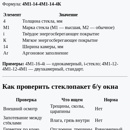
Формула:
4М1-14-4М1-14-4К
Элемент
Значение
4
Толщина стекла, мм
М1
Марка стекла (М1 — высшая, М2 — обычное)
i
Твёрдое энергосберегающее покрытие
К
Мягкое энергосберегающее покрытие
14
Ширина камеры, мм
Ar
Аргоновое заполнение
Примеры:
4М1-16-4i — однокамерный, i-стекло; 4М1-12-
4М1-12-4М1 — двухкамерный, стандарт.
Как проверить стеклопакет б/у окна
Проверка
Что ищем
Норма
Трещины, сколы,
Внешний осмотр
Нет
царапины
Запотевание между
Влага, грязь внутри
Нет
стёклами
Герметик по краю
Отслоение, трещины
Равномерный