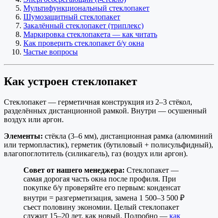
Мультифункциональный стеклопакет
Шумозащитный стеклопакет
Закалённый стеклопакет (триплекс)
Маркировка стеклопакета — как читать
Как проверить стеклопакет б/у окна
Частые вопросы
Как устроен стеклопакет
Стеклопакет — герметичная конструкция из 2–3 стёкол,
разделённых дистанционной рамкой. Внутри — осушенный
воздух или аргон.
Элементы:
стёкла (3–6 мм), дистанционная рамка (алюминий
или термопластик), герметик (бутиловый + полисульфидный),
влагопоглотитель (силикагель), газ (воздух или аргон).
Совет от нашего менеджера:
Стеклопакет —
самая дорогая часть окна после профиля. При
покупке б/у проверяйте его первым: конденсат
внутри = разгерметизация, замена 1 500–3 500 ₽
съест половину экономии. Целый стеклопакет
служит 15–20 лет, как новый. Подробно —
как