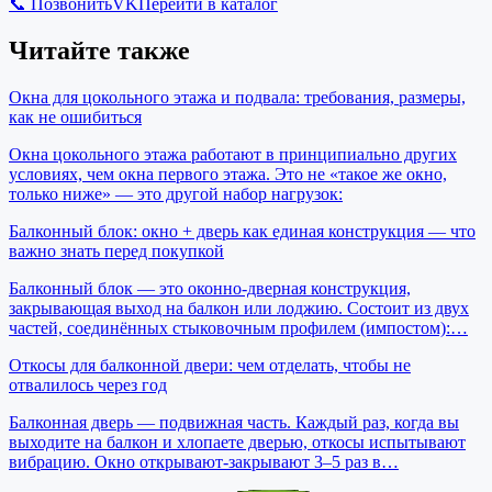
📞 Позвонить
VK
Перейти в каталог
Читайте также
Окна для цокольного этажа и подвала: требования, размеры,
как не ошибиться
Окна цокольного этажа работают в принципиально других
условиях, чем окна первого этажа. Это не «такое же окно,
только ниже» — это другой набор нагрузок:
Балконный блок: окно + дверь как единая конструкция — что
важно знать перед покупкой
Балконный блок — это оконно-дверная конструкция,
закрывающая выход на балкон или лоджию. Состоит из двух
частей, соединённых стыковочным профилем (импостом):…
Откосы для балконной двери: чем отделать, чтобы не
отвалилось через год
Балконная дверь — подвижная часть. Каждый раз, когда вы
выходите на балкон и хлопаете дверью, откосы испытывают
вибрацию. Окно открывают-закрывают 3–5 раз в…