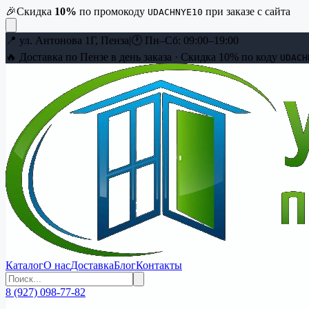
🎉
Скидка
10
%
по промокоду
при заказе с сайта
UDACHNYE10
📍
ул. Антонова 1Г, Пенза
|
🕐
Пн–Сб: 09:00–19:00
🔥 Доставка по Пензе в день заказа · Скидка
10
% по коду
UDACH
Каталог
О нас
Доставка
Блог
Контакты
8 (927) 098-77-82