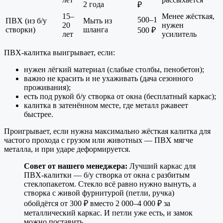
2 года
₽
15–
Менее жёсткая,
500–1
ПВХ (из б/у
Мыть из
20
нужен
створки)
шланга
500 ₽
лет
усилитель
ПВХ-калитка выигрывает, если:
нужен лёгкий материал (слабые столбы, пенобетон);
важно не красить и не ухаживать (дача сезонного
проживания);
есть под рукой б/у створка от окна (бесплатный каркас);
калитка в затенённом месте, где металл ржавеет
быстрее.
Проигрывает, если нужна максимально жёсткая калитка для
частого прохода с грузом или животных — ПВХ мягче
металла, и при ударе деформируется.
Совет от нашего менеджера:
Лучший каркас для
ПВХ-калитки — б/у створка от окна с разбитым
стеклопакетом. Стекло всё равно нужно вынуть, а
створка с живой фурнитурой (петли, ручка)
обойдётся от 300 ₽ вместо 2 000–4 000 ₽ за
металлический каркас. И петли уже есть, и замок
можно поставить.