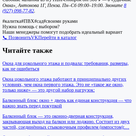
Окна», Антонова 1Г, Пенза. Пн–Сб 09:00–19:00. Звоните
8
(927) 098-77-82
.
#
калитка
#
ПВХ
#
сад
#
своими руками
Нужна помощь с выбором?
Наши менеджеры помогут подобрать идеальный вариант
📞 Позвонить
VK
Перейти в каталог
Читайте также
Окна для цокольного этажа и подвала: требования, размеры,
как не ошибиться
Окна цокольного этажа работают в принципиально других
условиях, чем окна первого этажа. Это не «такое же окно,
только ниже» — это другой набор нагрузок:
Балконный блок: окно + дверь как единая конструкция — что
важно знать перед покупкой
Балконный блок — это оконно-дверная конструкция,
закрывающая выход на балкон или лоджию. Состоит из двух
частей, соединённых стыковочным профилем (импостом):…