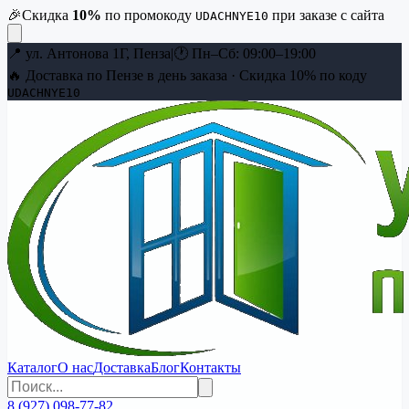
🎉
Скидка
10
%
по промокоду
при заказе с сайта
UDACHNYE10
📍
ул. Антонова 1Г, Пенза
|
🕐
Пн–Сб: 09:00–19:00
🔥 Доставка по Пензе в день заказа · Скидка
10
% по коду
UDACHNYE10
Каталог
О нас
Доставка
Блог
Контакты
8 (927) 098-77-82