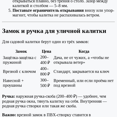
открываться плавно, без трения о столб. Зазор между
калиткой и столбом — 5–8 мм.
Поставьте ограничитель открывания
внизу или упор-
магнит, чтобы калитка не распахивалась ветром.
Замок и ручка для уличной калитки
Для садовой калитки берут один из трёх замков:
Замок
Цена
Когда
200–
Защёлка-защёлка с
Дача, не от чужих, а «чтобы не
пружиной
открывала ветер»
400 ₽
400–
Врезной с ключом
Стандарт, закрывается на ключ
800 ₽
300–
Навесной +
Временный, или если проёма нет
проушины
под врезной
500 ₽
Ручка:
наружная ручка-скоба (200–400 ₽) — удобнее, чем
родная ручка окна, тянуть калитку на себя. Внутренняя —
родная ручка створки или такая же скоба.
Важно:
врезной замок в ПВХ-створку ставится в