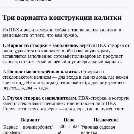
Три варианта конструкции калитки
Из ПВХ-профиля можно собрать три варианта калитки, в
зависимости от того, что вам нужно.
1. Каркас из створки + заполнение.
Берётся ПВХ-створка от
окна, удаляется стеклопакет, в образовавшуюся раму
вставляется заполнение: сотовый поликарбонат, профлист,
фанера, сетка. Самый дешёвый и универсальный вариант.
2. Полностью остеклённая калитка.
Створка со
стеклопакетом целиком — для входа в сад из дома, где важен
свет и вид. Не для улицы (стекло бьётся), а для внутреннего
перехода «дом → сад».
3. Глухая створка с наполнителем.
ПВХ-створка, в которую
вместо стекла залит пеноплекс или вставлен лист ПВХ.
Получается «глухая дверь» — для двора, где не нужен свет.
Вариант
Цена
Назначение
500–1 500
Каркас + поликарбонат/
Уличная садовая
профлист
калитка
₽