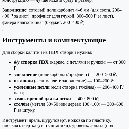
конструкцию — лучше искать сразу в размер.
Заполнение:
сотовый поликарбонат 4–6 мм (для света, 200–
400 ₽ за лист), профлист (для глухой, 300–500 ₽ за лист),
фанера влагостойкая (бюджет, 200–400 ₽).
Инструменты и комплектующие
Для сборки калитки из ПВХ-створки нужны:
б/у створка ПВХ
(каркас, с петлями и ручкой) — от 300
₽;
заполнение
(поликарбонат/профлист) — 200–500 ₽;
штапики
(если меняете заполнение) — 100–200 ₽;
усиленные петли
(если створка тяжёлая) — 200–400 ₽/
пара;
замок врезной для калитки
— 400–800 ₽;
столбы
(металл 50×50 или дерево 100×100) — 300–600
₽ за штуку.
Инструмент: дрель, шуруповёрт, ножовка по пластику,
плоская отвёртка (снять штапики), уровень, лопата (под