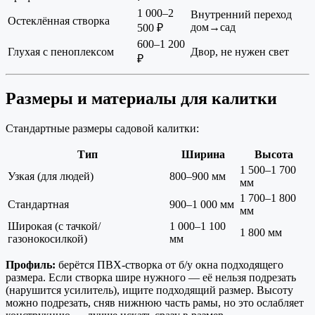
1 000–2
Внутренний переход
Остеклённая створка
дом→сад
500 ₽
600–1 200
Глухая с пеноплексом
Двор, не нужен свет
₽
Размеры и материалы для калитки
Стандартные размеры садовой калитки:
Тип
Ширина
Высота
1 500–1 700
Узкая (для людей)
800–900 мм
мм
1 700–1 800
Стандартная
900–1 000 мм
мм
Широкая (с тачкой/
1 000–1 100
1 800 мм
газонокосилкой)
мм
Профиль:
берётся ПВХ-створка от б/у окна подходящего
размера. Если створка шире нужного — её нельзя подрезать
(нарушится усилитель), ищите подходящий размер. Высоту
можно подрезать, сняв нижнюю часть рамы, но это ослабляет