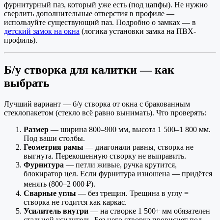
фурнитурный паз, который уже есть (под цапфы). Не нужно
сверлить дополнительные отверстия в профиле —
используйте существующий паз. Подробно о замках — в
детский замок на окна
(логика установки замка на ПВХ-
профиль).
Б/у створка для калитки — как
выбрать
Лучший вариант — б/у створка от окна с бракованным
стеклопакетом (стекло всё равно вынимать). Что проверять:
Размер
— ширина 800–900 мм, высота 1 500–1 800 мм.
Под ваши столбы.
Геометрия рамы
— диагонали равны, створка не
выгнута. Перекошенную створку не выправить.
Фурнитура
— петли живые, ручка крутится,
блокиратор цел. Если фурнитура изношена — придётся
менять (800–2 000 ₽).
Сварные углы
— без трещин. Трещина в углу =
створка не годится как каркас.
Усилитель внутри
— на створке 1 500+ мм обязателен
стальной усилитель. Без него створка провиснет под