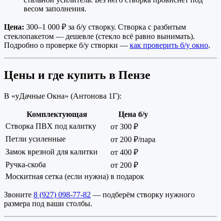
весом заполнения.
Цена:
300–1 000 ₽ за б/у створку. Створка с разбитым
стеклопакетом — дешевле (стекло всё равно вынимать).
Подробно о проверке б/у створки —
как проверить б/у окно
.
Цены и где купить в Пензе
В «уДачные Окна» (Антонова 1Г):
Комплектующая
Цена б/у
Створка ПВХ под калитку
от 300 ₽
Петли усиленные
от 200 ₽/пара
Замок врезной для калитки
от 400 ₽
Ручка-скоба
от 200 ₽
Москитная сетка (если нужна)
в подарок
Звоните
8 (927) 098-77-82
— подберём створку нужного
размера под ваши столбы.