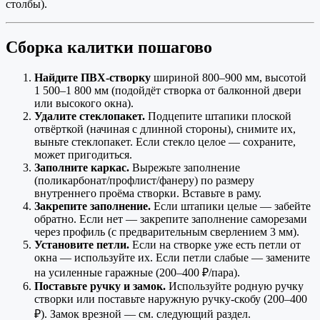
столбы).
Сборка калитки пошагово
Найдите ПВХ-створку
шириной 800–900 мм, высотой
1 500–1 800 мм (подойдёт створка от балконной двери
или высокого окна).
Удалите стеклопакет.
Подцепите штапики плоской
отвёрткой (начиная с длинной стороны), снимите их,
выньте стеклопакет. Если стекло целое — сохраните,
может пригодиться.
Заполните каркас.
Вырежьте заполнение
(поликарбонат/профлист/фанеру) по размеру
внутреннего проёма створки. Вставьте в раму.
Закрепите заполнение.
Если штапики целые — забейте
обратно. Если нет — закрепите заполнение саморезами
через профиль (с предварительным сверлением 3 мм).
Установите петли.
Если на створке уже есть петли от
окна — используйте их. Если петли слабые — замените
на усиленные гаражные (200–400 ₽/пара).
Поставьте ручку и замок.
Используйте родную ручку
створки или поставьте наружную ручку-скобу (200–400
₽). Замок врезной — см. следующий раздел.