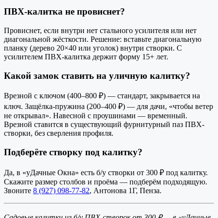
ПВХ-калитка не провиснет?
Провиснет, если внутри нет стального усилителя или нет
диагональной жёсткости. Решение: вставьте диагональную
планку (дерево 20×40 или уголок) внутри створки. С
усилителем ПВХ-калитка держит форму 15+ лет.
Какой замок ставить на уличную калитку?
Врезной с ключом (400–800 ₽) — стандарт, закрывается на
ключ. Защёлка-пружина (200–400 ₽) — для дачи, «чтобы ветер
не открывал». Навесной с проушинами — временный.
Врезной ставится в существующий фурнитурный паз ПВХ-
створки, без сверления профиля.
Подберёте створку под калитку?
Да, в «уДачные Окна» есть б/у створки от 300 ₽ под калитку.
Скажите размер столбов и проёма — подберём подходящую.
Звоните
8 (927) 098-77-82
, Антонова 1Г, Пенза.
Садовые калитки из б/у ПВХ-створок от 300 ₽ — в «уДачные