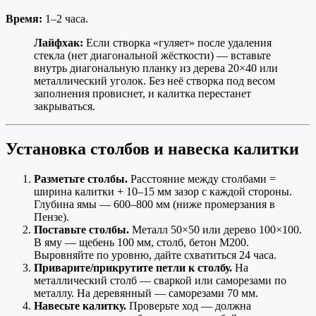
Время:
1–2 часа.
Лайфхак:
Если створка «гуляет» после удаления
стекла (нет диагональной жёсткости) — вставьте
внутрь диагональную планку из дерева 20×40 или
металлический уголок. Без неё створка под весом
заполнения провиснет, и калитка перестанет
закрываться.
Установка столбов и навеска калитки
Разметьте столбы.
Расстояние между столбами =
ширина калитки + 10–15 мм зазор с каждой стороны.
Глубина ямы — 600–800 мм (ниже промерзания в
Пензе).
Поставьте столбы.
Металл 50×50 или дерево 100×100.
В яму — щебень 100 мм, столб, бетон М200.
Выровняйте по уровню, дайте схватиться 24 часа.
Приварите/прикрутите петли к столбу.
На
металлический столб — сваркой или саморезами по
металлу. На деревянный — саморезами 70 мм.
Навесьте калитку.
Проверьте ход — должна