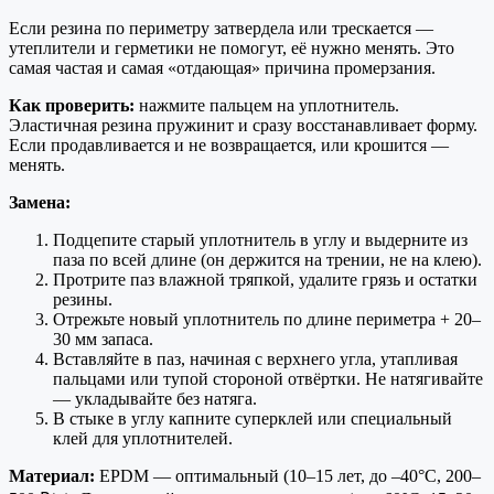
Если резина по периметру затвердела или трескается —
утеплители и герметики не помогут, её нужно менять. Это
самая частая и самая «отдающая» причина промерзания.
Как проверить:
нажмите пальцем на уплотнитель.
Эластичная резина пружинит и сразу восстанавливает форму.
Если продавливается и не возвращается, или крошится —
менять.
Замена:
Подцепите старый уплотнитель в углу и выдерните из
паза по всей длине (он держится на трении, не на клею).
Протрите паз влажной тряпкой, удалите грязь и остатки
резины.
Отрежьте новый уплотнитель по длине периметра + 20–
30 мм запаса.
Вставляйте в паз, начиная с верхнего угла, утапливая
пальцами или тупой стороной отвёртки. Не натягивайте
— укладывайте без натяга.
В стыке в углу капните суперклей или специальный
клей для уплотнителей.
Материал:
EPDM — оптимальный (10–15 лет, до –40°C, 200–