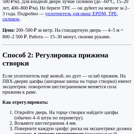
500 ₽/м). Для входной двери лучше силикон (до –60°C, 15–20
лет, 400–800 ₽/м). Не берите TPE — он дубеет на морозе за 2–
3 года. Подробно —
уплотнитель для окна: EPDM, TPE,
силикон
.
Цена:
200–500 ₽ за метр. На стандартную дверь — 4–5 м =
800–2 500 ₽. Работа — 15–30 минут, своими руками.
Способ 2: Регулировка прижима
створки
Если уплотнитель ещё живой, но дует — ослаб прижим. На
ПВХ-дверях цапфы (запорные шипы на торце створки) имеют
эксцентрик: поворотом шестигранником меняется сила
прижима к раме.
Как отрегулировать:
Откройте дверь. На торце створки найдите цапфы
(обычно 4–6 штук по периметру).
Возьмите шестигранник 4 мм.
Поверните каждую цапфу: риска на эксцентрике должна
смотреть
в сторону уплотнителя
(максимальный