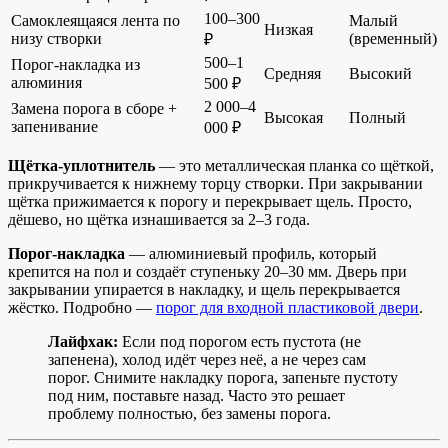
100–300
Самоклеящаяся лента по
Малый
Низкая
низу створки
(временный)
₽
500–1
Порог-накладка из
Средняя
Высокий
алюминия
500 ₽
2 000–4
Замена порога в сборе +
Высокая
Полный
запенивание
000 ₽
Щётка-уплотнитель
— это металлическая планка со щёткой,
прикручивается к нижнему торцу створки. При закрывании
щётка прижимается к порогу и перекрывает щель. Просто,
дёшево, но щётка изнашивается за 2–3 года.
Порог-накладка
— алюминиевый профиль, который
крепится на пол и создаёт ступеньку 20–30 мм. Дверь при
закрывании упирается в накладку, и щель перекрывается
жёстко. Подробно —
порог для входной пластиковой двери
.
Лайфхак:
Если под порогом есть пустота (не
запенена), холод идёт через неё, а не через сам
порог. Снимите накладку порога, запеньте пустоту
под ним, поставьте назад. Часто это решает
проблему полностью, без замены порога.