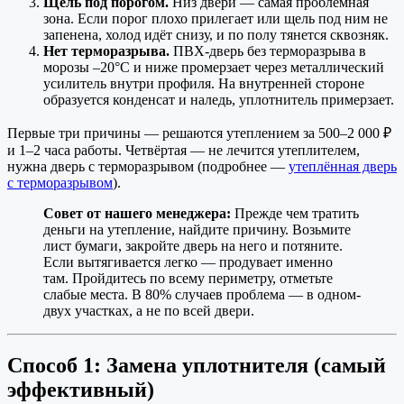
Щель под порогом.
Низ двери — самая проблемная
зона. Если порог плохо прилегает или щель под ним не
запенена, холод идёт снизу, и по полу тянется сквозняк.
Нет терморазрыва.
ПВХ-дверь без терморазрыва в
морозы –20°C и ниже промерзает через металлический
усилитель внутри профиля. На внутренней стороне
образуется конденсат и наледь, уплотнитель примерзает.
Первые три причины — решаются утеплением за 500–2 000 ₽
и 1–2 часа работы. Четвёртая — не лечится утеплителем,
нужна дверь с терморазрывом (подробнее —
утеплённая дверь
с терморазрывом
).
Совет от нашего менеджера:
Прежде чем тратить
деньги на утепление, найдите причину. Возьмите
лист бумаги, закройте дверь на него и потяните.
Если вытягивается легко — продувает именно
там. Пройдитесь по всему периметру, отметьте
слабые места. В 80% случаев проблема — в одном-
двух участках, а не по всей двери.
Способ 1: Замена уплотнителя (самый
эффективный)