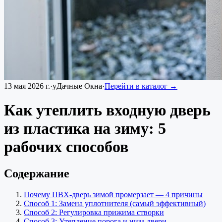
13 мая 2026 г.
·
уДачные Окна
·
Перейти в каталог →
Как утеплить входную дверь
из пластика на зиму: 5
рабочих способов
Содержание
Почему ПВХ-дверь зимой промерзает — 4 причины
Способ 1: Замена уплотнителя (самый эффективный)
Способ 2: Регулировка прижима створки
Способ 3: Утепление порога и низа двери