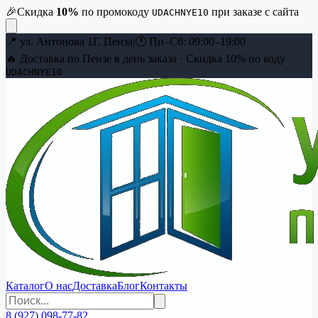
🎉
Скидка
10
%
по промокоду
при заказе с сайта
UDACHNYE10
📍
ул. Антонова 1Г, Пенза
|
🕐
Пн–Сб: 09:00–19:00
🔥 Доставка по Пензе в день заказа · Скидка
10
% по коду
UDACHNYE10
Каталог
О нас
Доставка
Блог
Контакты
8 (927) 098-77-82