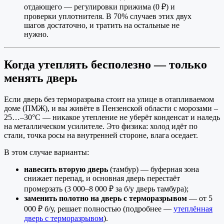
отдающего — регулировки прижима (0 ₽) и
проверки уплотнителя. В 70% случаев этих двух
шагов достаточно, и тратить на остальные не
нужно.
Когда утеплять бесполезно — только
менять дверь
Если дверь без терморазрыва стоит на улице в отапливаемом
доме (ПМЖ), и вы живёте в Пензенской области с морозами –
25…–30°C — никакое утепление не уберёт конденсат и наледь
на металлическом усилителе. Это физика: холод идёт по
стали, точка росы на внутренней стороне, влага оседает.
В этом случае варианты:
навесить вторую дверь
(тамбур) — буферная зона
снижает перепад, и основная дверь перестаёт
промерзать (3 000–8 000 ₽ за б/у дверь тамбура);
заменить полотно на дверь с терморазрывом
— от 5
000 ₽ б/у, решает полностью (подробнее —
утеплённая
дверь с терморазрывом
).