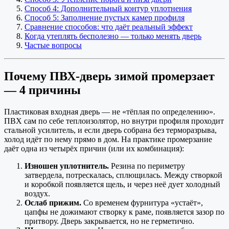
Способ 4: Дополнительный контур уплотнения
Способ 5: Заполнение пустых камер профиля
Сравнение способов: что даёт реальный эффект
Когда утеплять бесполезно — только менять дверь
Частые вопросы
Почему ПВХ-дверь зимой промерзает
— 4 причины
Пластиковая входная дверь — не «тёплая по определению».
ПВХ сам по себе теплоизолятор, но внутри профиля проходит
стальной усилитель, и если дверь собрана без терморазрыва,
холод идёт по нему прямо в дом. На практике промерзание
даёт одна из четырёх причин (или их комбинация):
Изношен уплотнитель.
Резина по периметру
затвердела, потрескалась, сплющилась. Между створкой
и коробкой появляется щель, и через неё дует холодный
воздух.
Ослаб прижим.
Со временем фурнитура «устаёт»,
цапфы не дожимают створку к раме, появляется зазор по
притвору. Дверь закрывается, но не герметично.