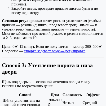
прижим).
Закройте дверь, проверьте прижим листом бумаги по
всему периметру.
Сезонная регулировка:
летом риск от уплотнителя (слабый
прижим — резина «дышит», продлевает срок). Зимой — к
уплотнителю (максимальный прижим — герметичность).
Многие забывают про летний режим, и резина сплющивается
за 2–3 года вместо 10.
Цена:
0 ₽, 15 минут. Если не получается — мастер 300–500 ₽.
Подробно —
створка задевает раму — регулировка
.
Способ 3: Утепление порога и низа
двери
Щель под дверью — основной источник холода снизу.
Решения по возрастанию цены:
Способ
Цена
Сложность
Эффект
300–800
Щётка-уплотнитель на
Низкая
Средний
нижний торец створки
₽