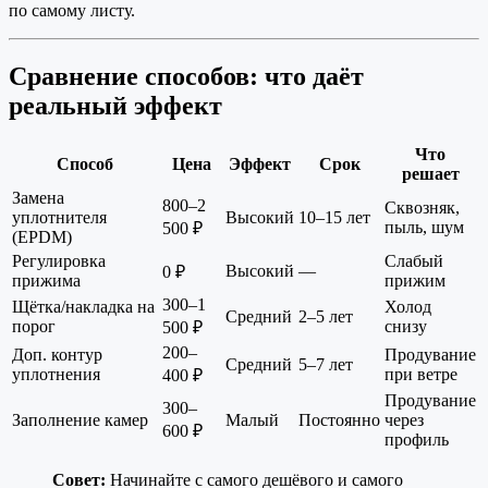
по самому листу.
Сравнение способов: что даёт
реальный эффект
Что
Способ
Цена
Эффект
Срок
решает
Замена
800–2
Сквозняк,
уплотнителя
Высокий
10–15 лет
пыль, шум
500 ₽
(EPDM)
Регулировка
Слабый
Высокий
—
0 ₽
прижима
прижим
300–1
Щётка/накладка на
Холод
Средний
2–5 лет
порог
снизу
500 ₽
200–
Доп. контур
Продувание
Средний
5–7 лет
уплотнения
при ветре
400 ₽
Продувание
300–
Заполнение камер
Малый
Постоянно
через
600 ₽
профиль
Совет:
Начинайте с самого дешёвого и самого