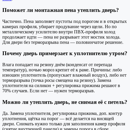
Поможет ли монтажная пена утеплить дверь?
Частично. Пена заполняет пустоты под порогом и в открытых
камерах профиля, убирает продувание через щели. Но по
металлическому усилителю внутри ПВХ-профиля холод
продолжает идти — пена не разрывает этот мостик холода.
Для двери без терморазрыва пена — половинчатое решение.
Почему дверь примерзает к уплотнителю утром?
Влага попадает на резину днём (конденсат от перепада
температур), ночью мороз крепит её к раме. Причины: либо
изношен уплотнитель (пропускает влажный воздух), либо нет
терморазрыва (точка росы смещена на резину). Замена
уплотнителя на силикон + регулировка прижима решают в
70% случаев. Если нет — нужен терморазрыв.
Можно ли утеплить дверь, не снимая её с петель?
Да. Замена уплотнителя, регулировка прижима, доп. контур
уплотнения, щётка на порог — всё делается на висящей
двери. Снимать нужно только для заполнения камер профиля
(снятие внутренней панели) и замены порога в сборе.