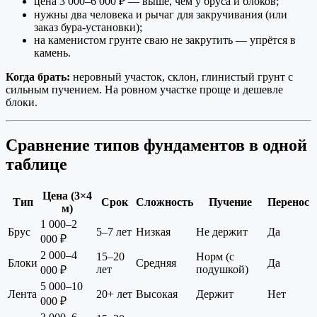
цена 3 000–6 000 ₽ — выше, чем у бруса и блоков;
нужны два человека и рычаг для закручивания (или
заказ бура-установки);
на каменистом грунте сваю не закрутить — упрётся в
камень.
Когда брать:
неровный участок, склон, глинистый грунт с
сильным пучением. На ровном участке проще и дешевле
блоки.
Сравнение типов фундаментов в одной
таблице
Цена (3×4
Тип
Срок
Сложность
Пучение
Перенос
м)
1 000–2
Брус
5–7 лет
Низкая
Не держит
Да
000 ₽
2 000–4
15–20
Норм (с
Блоки
Средняя
Да
лет
подушкой)
000 ₽
5 000–10
Лента
20+ лет
Высокая
Держит
Нет
000 ₽