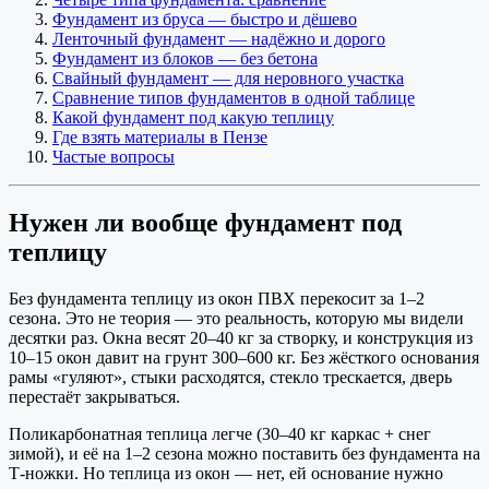
Фундамент из бруса — быстро и дёшево
Ленточный фундамент — надёжно и дорого
Фундамент из блоков — без бетона
Свайный фундамент — для неровного участка
Сравнение типов фундаментов в одной таблице
Какой фундамент под какую теплицу
Где взять материалы в Пензе
Частые вопросы
Нужен ли вообще фундамент под
теплицу
Без фундамента теплицу из окон ПВХ перекосит за 1–2
сезона. Это не теория — это реальность, которую мы видели
десятки раз. Окна весят 20–40 кг за створку, и конструкция из
10–15 окон давит на грунт 300–600 кг. Без жёсткого основания
рамы «гуляют», стыки расходятся, стекло трескается, дверь
перестаёт закрываться.
Поликарбонатная теплица легче (30–40 кг каркас + снег
зимой), и её на 1–2 сезона можно поставить без фундамента на
Т-ножки. Но теплица из окон — нет, ей основание нужно