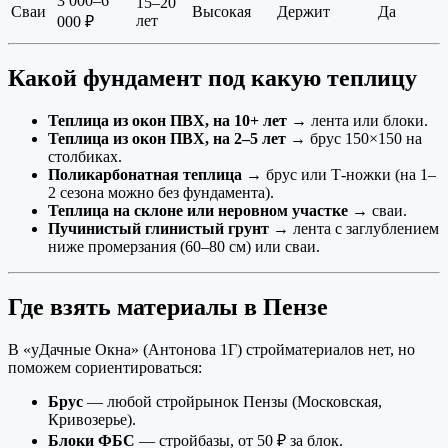
3 000–6
15–20
Сваи
Высокая
Держит
Да
лет
000 ₽
Какой фундамент под какую теплицу
Теплица из окон ПВХ, на 10+ лет
→ лента или блоки.
Теплица из окон ПВХ, на 2–5 лет
→ брус 150×150 на
столбиках.
Поликарбонатная теплица
→ брус или Т-ножки (на 1–
2 сезона можно без фундамента).
Теплица на склоне или неровном участке
→ сваи.
Пучинистый глинистый грунт
→ лента с заглублением
ниже промерзания (60–80 см) или сваи.
Где взять материалы в Пензе
В «уДачные Окна» (Антонова 1Г) стройматериалов нет, но
поможем сориентироваться:
Брус
— любой стройрынок Пензы (Московская,
Кривозерье).
Блоки ФБС
— стройбазы, от 50 ₽ за блок.