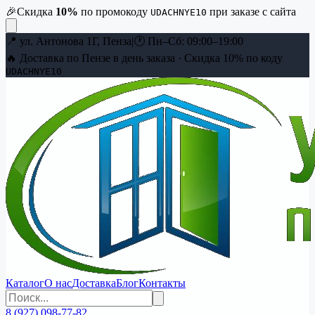
🎉
Скидка
10
%
по промокоду
при заказе с сайта
UDACHNYE10
📍
ул. Антонова 1Г, Пенза
|
🕐
Пн–Сб: 09:00–19:00
🔥 Доставка по Пензе в день заказа · Скидка
10
% по коду
UDACHNYE10
Каталог
О нас
Доставка
Блог
Контакты
8 (927) 098-77-82