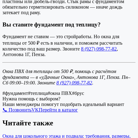
пластины или дюбель-гвозди. Стык рамы с фундаментом
обязательно герметизировать силиконом — иначе дождь
затекает под раму.
Вы ставите фундамент под теплицу?
Фундамент не ставим — это стройработы. Но окна для
теплицы от 500 ₽ есть в наличии, и поможем рассчитать
количество под ваш размер. Звоните
8 (927) 098-77-82
,
Антонова 1Г, Пенза.
Окна ПВХ для теплицы от 500 ₽, помощь с расчётом
фундамента — в «уДачные Окна», Антонова 1Г, Пенза. Пн–
Сб 09:00–19:00. Звоните
8 (927) 098-77-82
.
#
фундамент
#
теплица
#
окна ПВХ
#
брус
Нужна помощь с выбором?
Наши менеджеры помогут подобрать идеальный вариант
📞 Позвонить
VK
Перейти в каталог
Читайте также
Окна для цокольного этажа и подвала: требования, размеры,