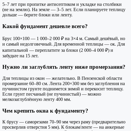
5–7 лет при пропитке антисептиком и укладке на столбики
(не на землю). На земле — 3–5 лет. Если планируете теплицу
дольше — берите блоки или ленту.
Какой фундамент дешевле всего?
Брус 100×100 — 1 000–2 000 ₽ на 3×4 м. Самый дешёвый, но
и самый недолговечный. Для временной теплицы — ок. Для
капитальной — переплатите за блоки (2 000–4 000 ₽) и
забудьте на 15 лет.
Нужно ли заглублять ленту ниже промерзания?
Для теплицы из окон — желательно. В Пензенской области
промерзание 60–80 см. Лента 200×300 мм без заглубления на
пучинистом грунте поднимется зимой и перекосит теплицу.
Если грунт песчаный (не пучинистый) — можно
мелкозаглублённую ленту 400 мм.
Чем крепить окна к фундаменту?
К брусу — саморезами 70–90 мм через раму (предварительно
просверлив отверстия 5 мм). К блокам/ленте — на анкерные