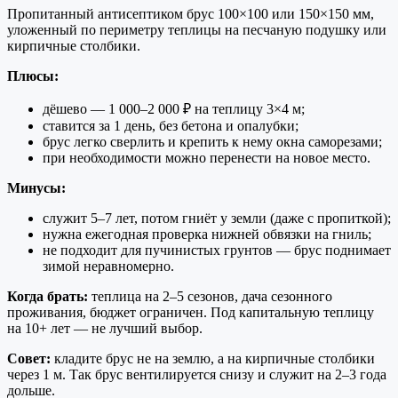
Пропитанный антисептиком брус 100×100 или 150×150 мм,
уложенный по периметру теплицы на песчаную подушку или
кирпичные столбики.
Плюсы:
дёшево — 1 000–2 000 ₽ на теплицу 3×4 м;
ставится за 1 день, без бетона и опалубки;
брус легко сверлить и крепить к нему окна саморезами;
при необходимости можно перенести на новое место.
Минусы:
служит 5–7 лет, потом гниёт у земли (даже с пропиткой);
нужна ежегодная проверка нижней обвязки на гниль;
не подходит для пучинистых грунтов — брус поднимает
зимой неравномерно.
Когда брать:
теплица на 2–5 сезонов, дача сезонного
проживания, бюджет ограничен. Под капитальную теплицу
на 10+ лет — не лучший выбор.
Совет:
кладите брус не на землю, а на кирпичные столбики
через 1 м. Так брус вентилируется снизу и служит на 2–3 года
дольше.