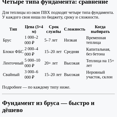
Четыре типа фундамента: сравнение
Для теплицы из окон ПВХ подходят четыре типа фундамента.
У каждого своя ниша по бюджету, сроку и сложности.
Цена (3×4
Срок
Когда
Тип
Сложность
м)
службы
выбирать
1 000–2
Временная
Брус
5–7 лет
Низкая
теплица
000 ₽
2 000–4
Капитальная,
Блоки ФБС
15–20 лет
Средняя
без бетона
000 ₽
5 000–10
Теплица на 15+
Ленточный
20+ лет
Высокая
лет
000 ₽
3 000–6
Неровный
Свайный
15–20 лет
Высокая
участок, склон
000 ₽
Подробнее — по каждому типу ниже.
Фундамент из бруса — быстро и
дёшево