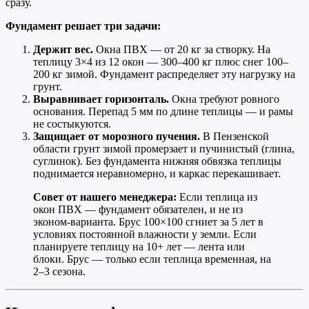
сразу.
Фундамент решает три задачи:
Держит вес.
Окна ПВХ — от 20 кг за створку. На
теплицу 3×4 из 12 окон — 300–400 кг плюс снег 100–
200 кг зимой. Фундамент распределяет эту нагрузку на
грунт.
Выравнивает горизонталь.
Окна требуют ровного
основания. Перепад 5 мм по длине теплицы — и рамы
не состыкуются.
Защищает от морозного пучения.
В Пензенской
области грунт зимой промерзает и пучинистый (глина,
суглинок). Без фундамента нижняя обвязка теплицы
поднимается неравномерно, и каркас перекашивает.
Совет от нашего менеджера:
Если теплица из
окон ПВХ — фундамент обязателен, и не из
эконом-варианта. Брус 100×100 сгниет за 5 лет в
условиях постоянной влажности у земли. Если
планируете теплицу на 10+ лет — лента или
блоки. Брус — только если теплица временная, на
2–3 сезона.